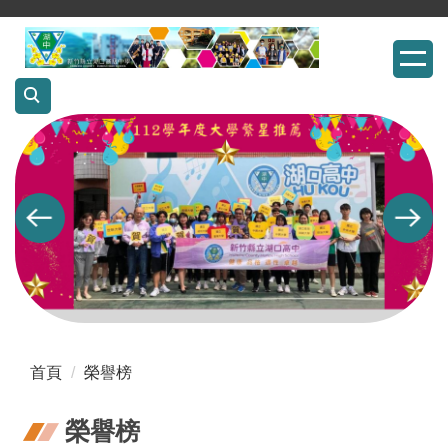
跳
到
主
要
內
容
區
首頁
榮譽榜
榮譽榜