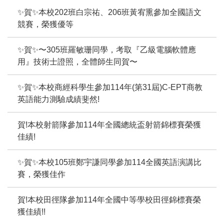
✨賀✨本校202班白宗祐、206班黃宥熏參加全國語文
競賽，榮獲優等
✨賀✨〜305班羅敏珊同學，考取『乙級電腦軟體應
用』技術士證照，全體師生同賀〜
✨賀✨本校商經科學生參加114年(第31屆)C-EPT商教
英語能力測驗成績斐然!
賀!本校射箭隊參加114年全國總統盃射箭錦標賽榮獲
佳績!
✨賀✨本校105班鄭宇謙同學參加114全國英語演講比
賽，榮獲佳作
賀!本校田徑隊參加114年全國中等學校田徑錦標賽榮
獲佳績!!