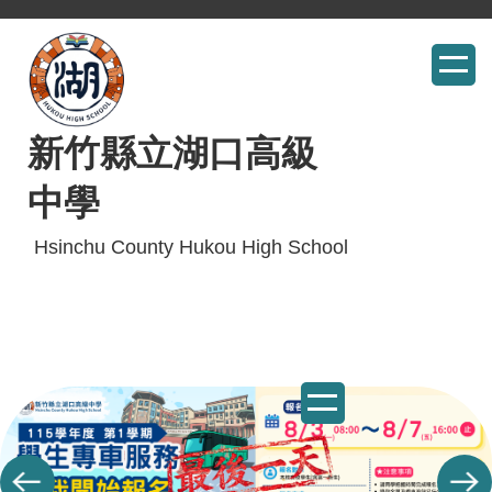
跳
到
主
要
內
新竹縣立湖口高級
容
中學
區
Hsinchu County Hukou High School