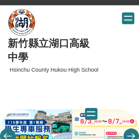
跳
到
主
要
內
新竹縣立湖口高級
容
中學
區
Hsinchu County Hukou High School