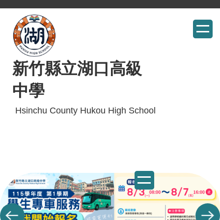
跳
到
主
要
內
新竹縣立湖口高級
容
中學
區
Hsinchu County Hukou High School