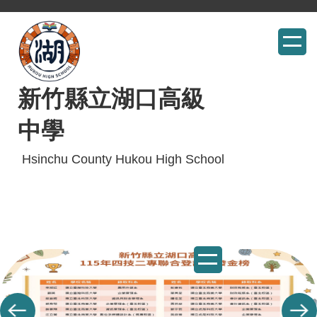
跳
到
主
要
內
新竹縣立湖口高級
容
中學
區
Hsinchu County Hukou High School