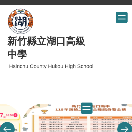
跳
到
主
要
內
新竹縣立湖口高級
容
中學
區
Hsinchu County Hukou High School