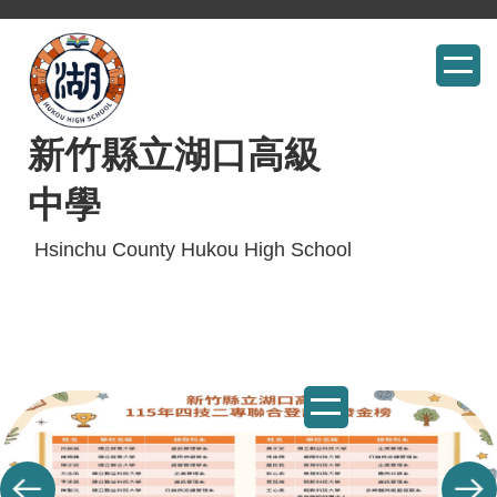
跳
到
主
要
內
新竹縣立湖口高級
容
中學
區
Hsinchu County Hukou High School