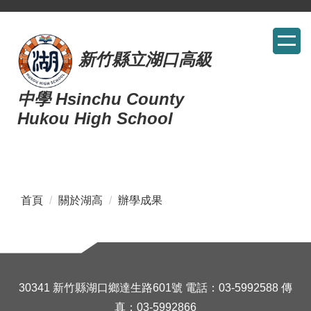
跳
到
主
新竹縣立湖口高級
要
內
中學
Hsinchu County
容
Hukou High School
區
首頁
關於湖高
辦學成果
30341 新竹縣湖口鄉達生路601號
電話：03-5992588
傳
真：03-5992866